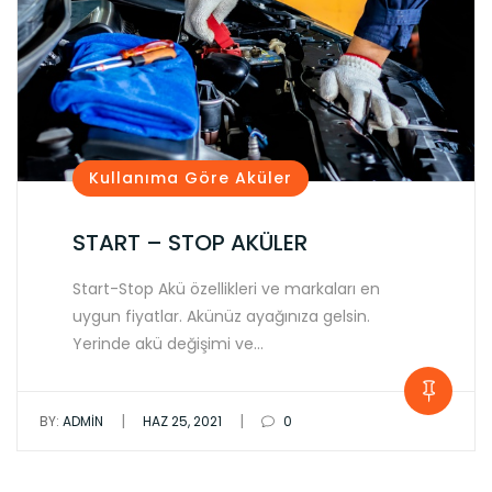
Kullanıma Göre Aküler
START – STOP AKÜLER
Start-Stop Akü özellikleri ve markaları en
uygun fiyatlar. Akünüz ayağınıza gelsin.
Yerinde akü değişimi ve…
|
|
BY:
ADMIN
HAZ 25, 2021
0