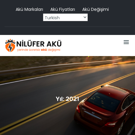
Skip
Akü Markaları
Akü Fiyatları
Akü Değişimi
to
content
Yıl:
2021