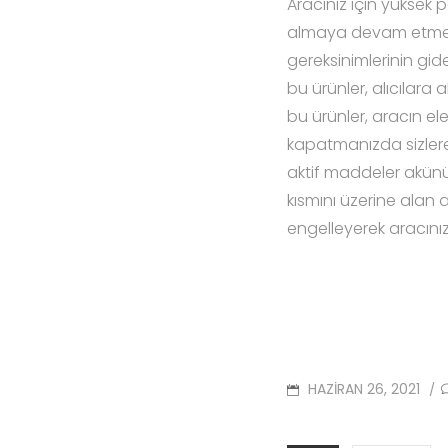
Aracınız için yüksek p
almaya devam etmenizi
gereksinimlerinin gid
bu ürünler, alıcılara
bu ürünler, aracın ele
kapatmanızda sizlere 
aktif maddeler akünün
kısmını üzerine alan a
engelleyerek aracınız
POSTED
HAZIRAN 26, 2021
/
ON