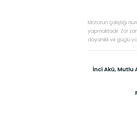
Motorun çalıştığı d
yapmaktadır. Zor zama
dayanıklı ve güçlü ya
İnci Akü, Mutlu