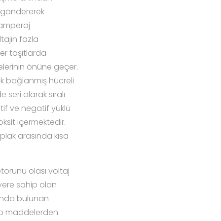
m göndererek
 amperaj
tajın fazla
er taşıtlarda
melerinin önüne geçer.
ak bağlanmış hücreli
e seri olarak sıralı
if ve negatif yüklü
oksit içermektedir.
 plak arasında kısa
torunu olası voltaj
yere sahip olan
sında bulunan
hip maddelerden