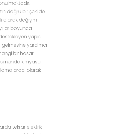
 konulmaktadır.
zın doğru bir şekilde
lı olarak değişim
 yıllar boyunca
 destekleyen yapısı
e gelmesine yardımcı
hangi bir hasar
urumunda kimyasal
polama aracı olarak
rda tekrar elektrik