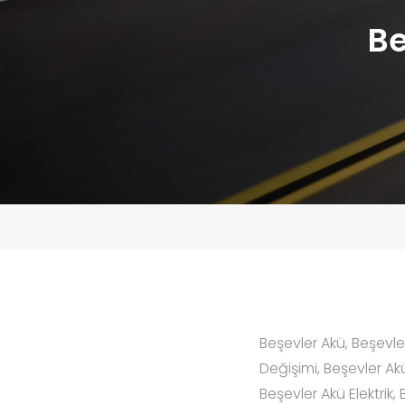
Be
Beşevler Akü, Beşevle
Değişimi, Beşevler Akü
Beşevler Akü Elektrik,