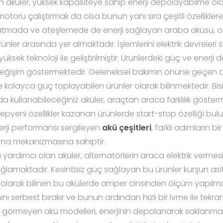
an aküler, yüksek kapasiteye sahip enerji depolayabilme ola
oru çalıştırmak da olsa bunun yanı sıra çeşitli özelliklere 
latmada ve ateşlemede de enerji sağlayan araba aküsü, 
 ürünler arasında yer almaktadır. İşlemlerini elektrik devreler
ksek teknoloji ile geliştirilmiştir. Ürünlerdeki güç ve enerj
işim göstermektedir. Geleneksel bakımın önüne geçen akü
 kolayca güç toplayabilen ürünler olarak bilinmektedir. Bi
 kullanabileceğiniz aküler, araçtan araca farklılık gösterm
epyeni özellikler kazanan ürünlerde start-stop özelliği bulu
rji performansı sergileyen
akü çeşitleri
, farklı adımların b
şma mekanizmasına sahiptir.
ardımcı olan aküler, alternatörlerin araca elektrik vermesi
ğlamaktadır. Kesintisiz güç sağlayan bu ürünler kurşun asitl
tipi olarak bilinen bu akülerde amper cinsinden ölçüm yapılma
ı serbest bırakır ve bunun ardından hızlı bir ivme ile tekra
 görmeyen akü modelleri, enerjinin depolanarak saklanmas