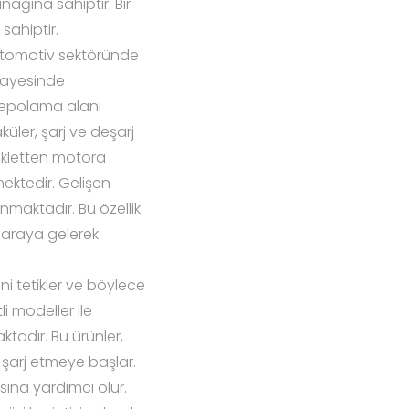
nağına sahiptir. Bir
sahiptir.
otomotiv sektöründe
i sayesinde
i depolama alanı
ler, şarj ve deşarj
sikletten motora
ektedir. Gelişen
nmaktadır. Bu özellik
ir araya gelerek
ni tetikler ve böylece
i modeller ile
ktadır. Bu ürünler,
r şarj etmeye başlar.
ına yardımcı olur.