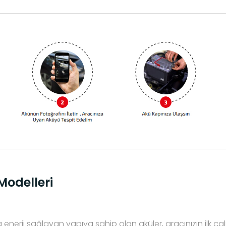
Modelleri
enerji sağlayan yapıya sahip olan aküler, aracınızın ilk ç