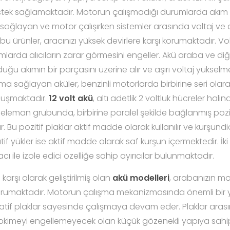
 destek sağlamaktadır. Motorun çalışmadığı durumlarda akı
sağlayan ve motor çalışırken sistemler arasında voltaj ve
ürünler, aracınızı yüksek devirlere karşı korumaktadır. Vol
larda alıcıların zarar görmesini engeller. Akü araba ve diğ
uğu akımın bir parçasını üzerine alır ve aşırı voltaj yüksel
uma sağlayan aküler, benzinli motorlarda birbirine seri olar
luşmaktadır.
12 volt akü
, altı adetlik 2 voltluk hücreler halind
eleman grubunda, birbirine paralel şekilde bağlanmış pozit
 Bu pozitif plaklar aktif madde olarak kullanılır ve kurşundi
if yükler ise aktif madde olarak saf kurşun içermektedir. İki
 ile izole edici özelliğe sahip ayırıcılar bulunmaktadır.
karşı olarak geliştirilmiş olan
akü modelleri
, arabanızın mo
korumaktadır. Motorun çalışma mekanizmasında önemli bir 
egatif plaklar sayesinde çalışmaya devam eder. Plaklar ara
 tepkimeyi engellemeyecek olan küçük gözenekli yapıya sa