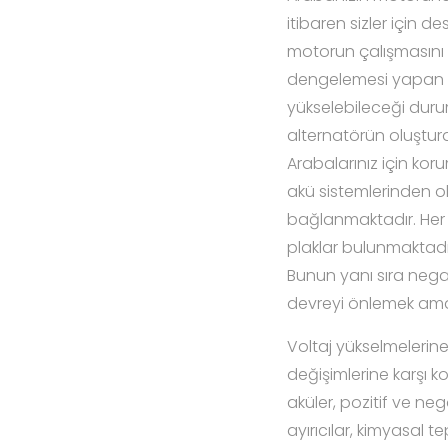
itibaren sizler için
motorun çalışmasını 
dengelemesi yapan bu 
yükselebileceği durum
alternatörün oluşturd
Arabalarınız için kor
akü sistemlerinden o
bağlanmaktadır. Her 
plaklar bulunmaktadır.
Bunun yanı sıra negat
devreyi önlemek amacı
Voltaj yükselmelerine 
değişimlerine karşı 
aküler, pozitif ve n
ayırıcılar, kimyasal