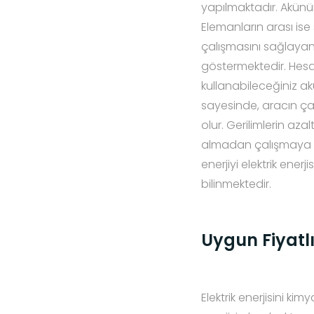
yapılmaktadır. Akünün 
Elemanların arası ise
çalışmasını sağlaya
göstermektedir. Hesap
kullanabileceğiniz ak
sayesinde, aracın ça
olur. Gerilimlerin az
almadan çalışmaya d
enerjiyi elektrik ener
bilinmektedir.
Uygun Fiyatlı
Elektrik enerjisini k