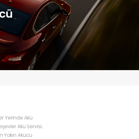
ücü
er Yerinde Akü
eşevler Akü Servisi,
 En Yakın Akücü