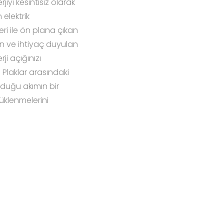
iyi kesintisiz olarak
elektrik
eri ile ön plana çıkan
en ve ihtiyaç duyulan
ji açığınızı
 Plaklar arasındaki
rduğu akımın bir
yüklenmelerini