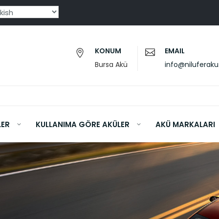
KONUM
EMAIL
Bursa Akü
info@niluferak
LER
KULLANIMA GÖRE AKÜLER
AKÜ MARKALARI