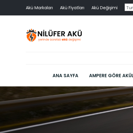
Skip
Akü Markaları
Akü Fiyatları
Akü Değişimi
to
content
ANA SAYFA
AMPERE GÖRE AKÜ