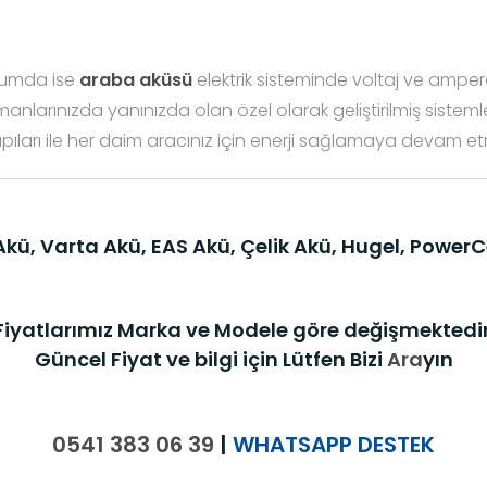
urumda ise
araba aküsü
elektrik sisteminde voltaj ve ampe
nlarınızda yanınızda olan özel olarak geliştirilmiş sisteml
pıları ile her daim aracınız için enerji sağlamaya devam et
 Akü, Varta Akü, EAS Akü, Çelik Akü, Hugel, PowerC
Fiyatlarımız Marka ve Modele göre değişmektedir
Güncel Fiyat ve bilgi için Lütfen Bizi
Ara
yın
0541 383 06 39
|
WHATSAPP DESTEK