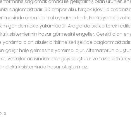
erformans sağlamak amacı ile geliştirilmiş olan ürünler, enerj
 sağlamaktadır. 60 amper akü, birçok işlevi ile aracınızın 
erilmesinde önemli bir rol oynamaktadır. Fonksiyonel özellikl
 akım göndermekle yükümlüdür. Araçlarda sıklıkla tercih edil
ktrik sistemlerinin hasar görmesini engeller. Gerekli olan ener
yardımcı olan aküler birbirine seri şekilde bağlanmaktadır.
 çalışır hale gelmesine yardımcı olur. Alternatörün oluştu
kü, voltajlar arasındaki dengeyi oluşturur ve fazla elektrik 
ın elektrik sisteminde hasar oluşturmaz.
0