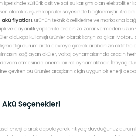
içerisinde sülfürik asit ve saf su karışımı olan elektrolitler
 seri olarak kurşum köprüler sayesinde bağlanmıştır. Aracını
n
akü fiyatları
, ürünün teknik özelliklerine ve markasına bağ
lı ve dayanıklı yapıları ile aracınıza zarar vermeden uzun
üler oldukça kullanışlı ürünler olarak karşınıza çıkar. Motoru
lışmadığı durumlarda devreye girerek arabanızın aktif hal
altılmasını sağlayan aküler, voltaj oynamalarında aracın her
evam etmesinde önemli bir rol oynamaktadır. İhtiyaç d
jisine çeviren bu ürünler araçlarınız için uygun bir enerji de
 Akü Seçenekleri
imyasal enerji olarak depolayarak ihtiyaç duyduğunuz durumla