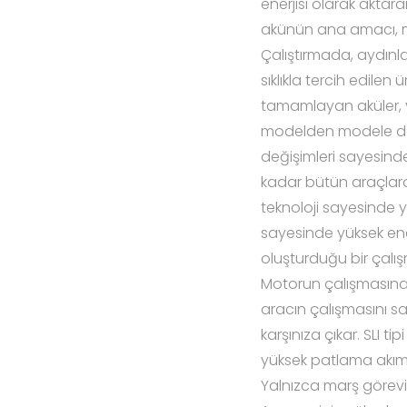
enerjisi olarak aktar
akünün ana amacı, mot
Çalıştırmada, aydın
sıklıkla tercih edilen
tamamlayan aküler, yü
modelden modele değ
değişimleri sayesinde
kadar bütün araçlarda
teknoloji sayesinde y
sayesinde yüksek ene
oluşturduğu bir çalı
Motorun çalışmasına y
aracın çalışmasını sa
karşınıza çıkar. SLI 
yüksek patlama akımın
Yalnızca marş görevi