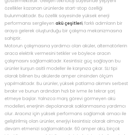
göstermektedir. Gelişen teknoloji sayesinde yepyeni
özellikler kazanan ürünlerde start-stop özelliği
bulunmaktadır. Bu özellik sayesinde yüksek enerji
performansı sergileyen
akü çeşitleri
, farklı adımların bir
araya gelerek oluşturduğu bir çalışma mekanizmasına
sahiptir.
Motorun çalışmasına yardımcı olan aküler, alternatörlerin
araca elektrik vermesini tetikler ve böylece aracın
çalışmasını sağlamaktadır. Kesintisiz güç sağlayan bu
ürünler kurşun asitli modeller ile karşınıza çıkar. SLI tipi
olarak bilinen bu akülerde amper cinsinden ölçüm
yapılmaktadır. Bu ürünler, yüksek patlama akımını serbest
bırakır ve bunun ardından hızlı bir ivme ile tekrar şarj
etmeye başlar. Yalnızca marş görevi görmeyen akü
modelleri, enerjinin depolanarak saklanmasına yardımcı
olur. Aracınız için yüksek performans sağlamak amacı ile
geliştirilmiş olan ürünler, enerjiyi kesintisiz olarak almaya
devam etmenizi sağlamaktadır. 60 amper akü, birçok