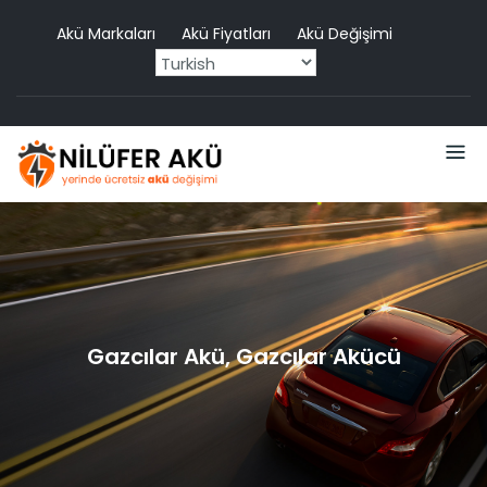
Skip
Akü Markaları
Akü Fiyatları
Akü Değişimi
to
content
Gazcılar Akü, Gazcılar Akücü