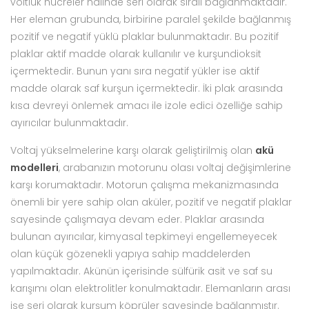
voltluk hücreler halinde seri olarak sıralı bağlanmaktadır.
Her eleman grubunda, birbirine paralel şekilde bağlanmış
pozitif ve negatif yüklü plaklar bulunmaktadır. Bu pozitif
plaklar aktif madde olarak kullanılır ve kurşundioksit
içermektedir. Bunun yanı sıra negatif yükler ise aktif
madde olarak saf kurşun içermektedir. İki plak arasında
kısa devreyi önlemek amacı ile izole edici özelliğe sahip
ayırıcılar bulunmaktadır.
Voltaj yükselmelerine karşı olarak geliştirilmiş olan
akü
modelleri
, arabanızın motorunu olası voltaj değişimlerine
karşı korumaktadır. Motorun çalışma mekanizmasında
önemli bir yere sahip olan aküler, pozitif ve negatif plaklar
sayesinde çalışmaya devam eder. Plaklar arasında
bulunan ayırıcılar, kimyasal tepkimeyi engellemeyecek
olan küçük gözenekli yapıya sahip maddelerden
yapılmaktadır. Akünün içerisinde sülfürik asit ve saf su
karışımı olan elektrolitler konulmaktadır. Elemanların arası
ise seri olarak kurşum köprüler sayesinde bağlanmıştır.